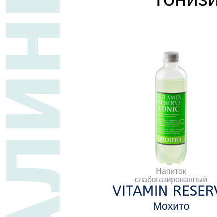
Напиток
слабогазированный
VITAMIN RESERVE
V
Мохито
ПЭТ
0,5 л