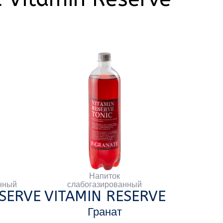
Напиток
слабогазированный
ITAMIN RESERVE
Гранат
ПЭТ
1 л