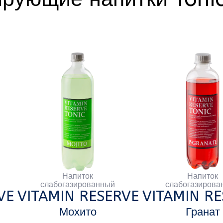
Напиток
Напиток
слабогазированный
слабогазированный
ITAMIN RESERVE
VITAMIN RESERVE
V
Мохито
Гранат
ПЭТ
1 л
ПЭТ
0,5 л