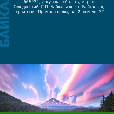
665932, Иркутская область,
+7
20
м. р-н Слюдянский, Г.П. Байкальское,
г. Байкальск, территория
Промплощадка, зд. 2, помещ. 32
Политика в отношении
персональных данных